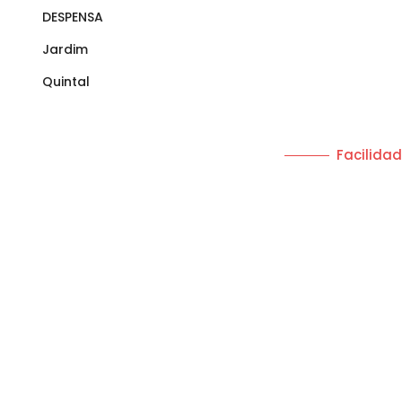
DESPENSA
Jardim
Quintal
Facilida
Academia Ao Ar Livre
Bares
Comércio
Escolas
Igrejas