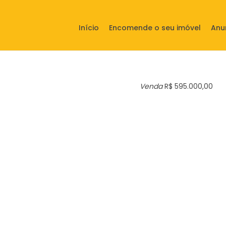
Início
Encomende o seu imóvel
Anu
Venda
R$ 595.000,00