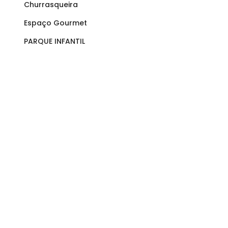
Churrasqueira
Espaço Gourmet
PARQUE INFANTIL
Facilida
Academias
Posto de Saúde
Rodoviária