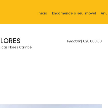
Início
Encomende o seu imóvel
Anu
LORES
Venda
R$ 620.000,00
a das Flores Cambé