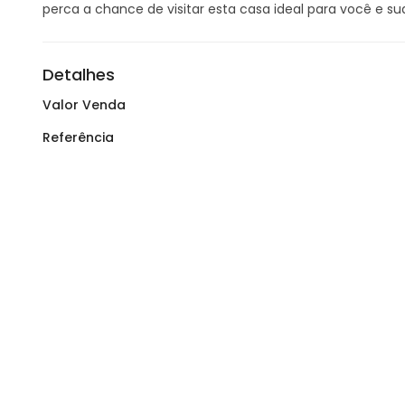
perca a chance de visitar esta casa ideal para você e sua
Detalhes
Valor Venda
Referência
LINKS RÁPIDOS
Início
Imóveis
Fale conosco
Imóvel por encomenda