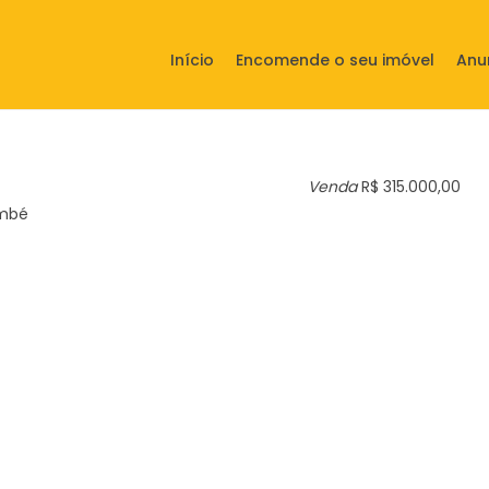
Início
Encomende o seu imóvel
Anu
Venda
R$ 315.000,00
ambé