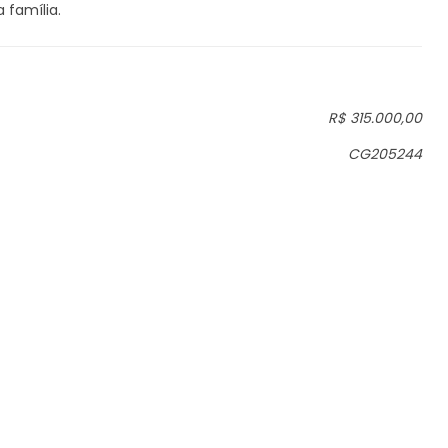
 família.
R$ 315.000,00
CG205244
FALE CONOSCO
Av. Inglaterra, 859 - Centro - Cambé/PR
(43) 3174-5388
(43) 3174-5388